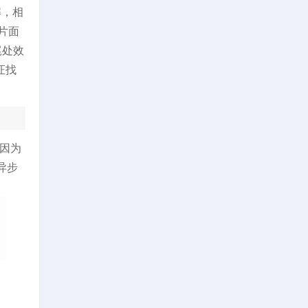
解，相
片面
尾处效
证找
。
因为
异步