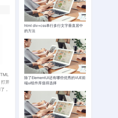
html div+css单行多行文字垂直居中
的方法
TML
除了ElementUI还有哪些优秀的VUE前
）打开
端ui组件库值得选择
例了，