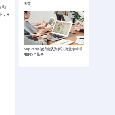
函数
程和
下，H
php redis做消息队列解决流量削峰常
用的5个指令