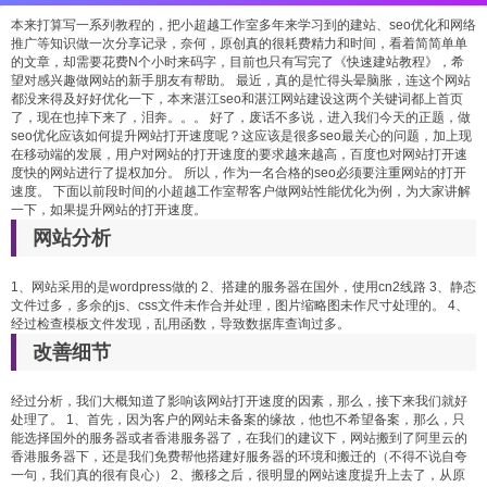
本来打算写一系列教程的，把小超越工作室多年来学习到的建站、seo优化和网络
推广等知识做一次分享记录，奈何，原创真的很耗费精力和时间，看着简简单单
的文章，却需要花费N个小时来码字，目前也只有写完了《
快速建站教程
》，希
望对感兴趣做网站的新手朋友有帮助。 最近，真的是忙得头晕脑胀，连这个网站
都没来得及好好优化一下，本来
湛江seo
和湛江网站建设这两个关键词都上首页
了，现在也掉下来了，泪奔。。。 好了，废话不多说，进入我们今天的正题，做
seo优化应该如何提升网站打开速度呢？这应该是很多seo最关心的问题，加上现
在移动端的发展，用户对网站的打开速度的要求越来越高，百度也对网站打开速
度快的网站进行了提权加分。 所以，作为一名合格的seo必须要注重网站的打开
速度。 下面以前段时间的小超越工作室帮客户做网站性能优化为例，为大家讲解
一下，如果提升网站的打开速度。
网站分析
1、网站采用的是wordpress做的 2、搭建的服务器在国外，使用cn2线路 3、静态
文件过多，多余的js、css文件未作合并处理，图片缩略图未作尺寸处理的。 4、
经过检查模板文件发现，乱用函数，导致数据库查询过多。
改善细节
经过分析，我们大概知道了影响该网站打开速度的因素，那么，接下来我们就好
处理了。 1、首先，因为客户的网站未备案的缘故，他也不希望备案，那么，只
能选择国外的服务器或者香港服务器了，在我们的建议下，网站搬到了阿里云的
香港服务器下，还是我们免费帮他搭建好服务器的环境和搬迁的（不得不说自夸
一句，我们真的很有良心） 2、搬移之后，很明显的网站速度提升上去了，从原