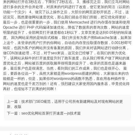
来的网站打开在3秒左右，下降到了2秒左右。 3、搬移完之后，我们立马对网站
进行多余的文件合并处理，对原来的代码进行了改造，使它更加的简洁（以前的
功能一个没少） 4、做完了以上操作之后，大部分的网页是秒开状态，不过，这
还没完，既然要做网站速度优化，那么我们就会尽我们所能，把它优化得更好，
最后一步，也是很重要的一步，我们使用 Memcached 进行内存缓存加速和使用
Opcache 进行 PHP 代码编译加速优化，降低了数据库的查询次数，网站的速度
明显的提升了，全部网页打开速度都在1秒以下，文章页更是达到0.05秒的响应速
度。 因为网站采用的是响应式模板，我们并没有为客户用Batcache加速，如果加
上这个，未登录的用户打开的你网站，自动在内存里拉取缓存数据，0.001秒即可
响应，也因为客户的网站并没有备案的原因，我们并未对该网站进行动静分离，
做CDN加速处理，不过，对于seo来说，这完全已经够了，在我们的努力优化
下，该网站从蜗牛的打开速度提升到了跑车速度，自从我们帮客户做了网站的速
度优化之后，网站被百度的抓取频率很明显的提升了，收录的页面也是越来越
多，最后客户也是很满意。当然，看到我们的工作成果，我们也是很开心。 最
后，要跟各位说一下，虽然大家都是用wordpress搭建的网站，大家做出来的功
能都是一样的，但是，如果你对wordpress的函数不熟悉，喜欢用各种插件等，
网站的速度也是千差万别的！还有，强烈建议大家使用国内服务器，毕竟优化得
再好，也缩短不了距离的时间啊！
上一篇：
技术部门SEO规范，适用于公司所有新建网站及对现有网站的更
新、改版
下一篇：
seo优化网站首屏打开速度—js技术篇