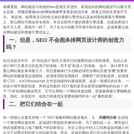
毋庸置疑，网站建设与有效的seo是相互并进的，表现在好的网站建设可以吸引受
众目标，而懂得遵循seo的网站能够带来更多的访问者，两者之间的关系密不可
分。 相反地，如果将关注的焦点放在搜索引擎优化以及如何取悦搜索引擎蜘蛛
上，那么网站可能会排名很高，并且会获得大量的搜索引擎流量，但是如果设计
很不尽人意，那就不一样了。为了在当今的数字环境中取得成功，必须将重点放
在网站建设和搜索引擎优化上。
一、但是，SEO 不会扼杀掉网页设计师的创造力
吗？
在过去的五年中，对“优化设计”的巨大需求已经被网页设计师所接受。在此之前，
设计师们主要关注的是用户的体验，而不是“机器人”的体验。 如今，设计师不仅
要让网站看起来有吸引力，而且要确保行为召唤必须符合网站页面“折叠”的要求，
网站的加载速度必须很快，必须使用面包屑路径，清晰明了的导航选择，必须使
用 CSS，＆#106avascript 文件必须保持在最低限度…这是一项艰巨的任务。 一
些设计师可能想知道，所有这些新的 SEO 规则是否会损害创建网站的自由？ 对
于“干净”的网站建设而言，它可以帮助一个网站快速加载，容易被搜索引擎蜘蛛抓
取。因此，在现实中，创造力和最优化需要能够同时在一起“蓬勃发展”。
二、把它们结合在一起
有一些核心元素支持每一个 SEO 策略和网站建设项目：
1. 关键词分析
在启动
一个商业网站项目时，必须进行彻底的关键词分析。为了做到这一点，网页设计
师必须紧密深入地了解客户的目标受众，并定义受众中的人口结构是如何融入到
企业正试图达到的更大的目标市场。然后，应该对网站进行适当的关键词/长尾关