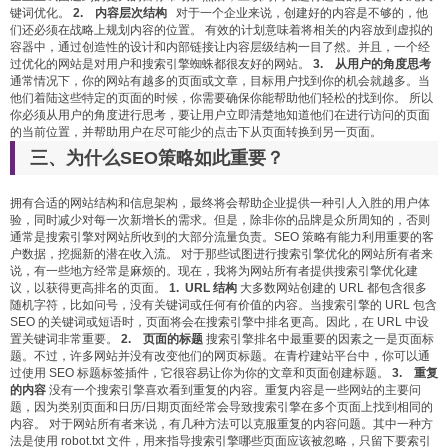
键词优化。
2. 内容层次结构
对于一个企业来说，创建好的内容是不够的，他
们还必须在战略上规划内容的位置。 有效的计划意味着将相关的内容放到虚拟的
容器中，通过创造性的设计和内部链接让内容层级结构一目了然。并且，一个经
过优化的网站是对用户和搜索引擎蜘蛛都很友好的网站。
3. 从用户的角度思考
通常情况下，你的网站有越多的页面或文章，目标用户找到你的机会就越多。当
他们着陆这些特定的页面的时候，你需要确保你能帮助他们轻松的找到你。 所以
你必须从用户的角度进行思考，要让用户立即清楚地知道他们在进行访问的页面
的当前位置，并帮助用户在尽可能少的点击下从页面转换到另一页面。
三、为什么SEO策略如此重要？
拥有合适的网站结构和信息架构，最终将会帮助企业提供一种引人入胜的用户体
验，同时减少对每一次新增长的需求。但是，除非你的品牌是众所周知的，否则
通常是搜索引擎对网站所收到的大部分流量负责。SEO 策略有能力利用重要的客
户数据，挖掘新的潜在收入流。 对于那些试图进行搜索引擎优化的网站所有者来
说，有一些地方经常是麻烦的。现在，我将为网站所有者提供搜索引擎优化建
议，以获得更高排名的页面。
1. URL 结构
大多数网站创建的 URL 都包含很多
随机字符，比如问号，没有关键词或任何有价值的内容。当搜索引擎的 URL 包含
SEO 的关键词或短语时，页面将会在搜索引擎中排名更高。因此，在 URL 中设
置关键词非常重要。
2. 页面的标题
搜索引擎排名中最重要的因素之一是页面标
题。不过，许多网站并没有改变他们的网页标题。在青柠建站平台中，你可以通
过使用 SEO 标题标签插件，它很容易让你为你的文章和页面创建标题。
3. 重复
的内容
没有一个搜索引擎喜欢看到重复的内容。重复内容是一些网站的主要问
题，因为类别页面和日历/日期页面经常会导致搜索引擎在多个页面上找到相同的
内容。 对于网站所有者来说，有几种方法可以克服重复的内容问题。其中一种方
法是使用 robot.txt 文件，用来指导搜索引擎哪些页面应该被忽略，只留下要索引