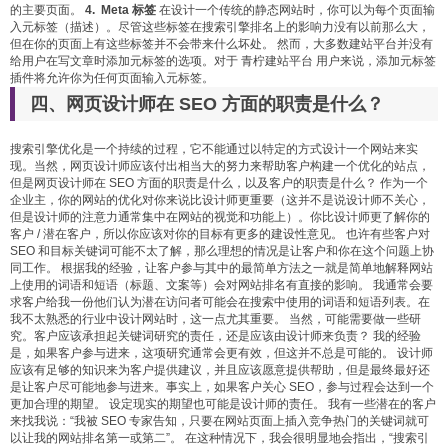
的主要页面。
4. Meta 标签
在设计一个传统的静态网站时，你可以为每个页面输
入元标签（描述）。尽管这些标签在搜索引擎排名上的影响力没有以前那么大，
但在你的页面上有这些标签并不会带来什么坏处。 然而，大多数建站平台并没有
给用户在写文章时添加元标签的选项。对于 青柠建站平台 用户来说，添加元标签
插件将允许你为任何页面输入元标签。
四、网页设计师在 SEO 方面的职责是什么？
搜索引擎优化是一个持续的过程，它不能通过以特定的方式设计一个网站来实
现。当然，网页设计师应该付出相当大的努力来帮助客户构建一个优化的站点，
但是网页设计师在 SEO 方面的职责是什么，以及客户的职责是什么？ 作为一个
企业主，你的网站的优化对你来说比设计师更重要（这并不是说设计师不关心，
但是设计师的注意力通常集中在网站的视觉和功能上）。你比设计师更了解你的
客户 / 潜在客户，所以你应该对你的目标有更多的建设性意见。 也许有些客户对
SEO 和目标关键词可能不太了解，那么理想的情况是让客户和你在这个问题上协
同工作。 根据我的经验，让客户参与其中的最简单方法之一就是简单地解释网站
上使用的词语和短语（标题、文案等）会对网站排名有直接的影响。 我通常会要
求客户给我一份他们认为潜在访问者可能会在搜索中使用的词语和短语列表。在
我不太熟悉的行业中设计网站时，这一点尤其重要。 当然，可能需要做一些研
究。客户应该承担起关键词研究的责任，还是应该由设计师来负责？ 我的经验
是，如果客户参与进来，这项研究通常会更有效，但这并不总是可能的。 设计师
应该有足够的知识来为客户提供建议，并且应该愿意提供帮助，但是最终最好还
是让客户尽可能地参与进来。事实上，如果客户关心 SEO，参与过程会达到一个
更加合理的期望。 设定现实的期望也可能是设计师的责任。 我有一些潜在的客户
来找我说：“我被 SEO 专家告知，只要在网站页面上插入竞争热门的关键词就可
以让我的网站排名第一或第二”。 在这种情况下，我会很明显地会指出，“搜索引