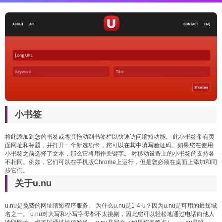
小书签
ㅤㅤ将此添加到您的书签或将其拖动到书签栏以快速访问缩短功能。 ㅤㅤ此小书签带有页
面网址和标题，并打开一个新选项卡，您可以在其中填写验证码。如果您在使用
小书签之前选择了文本，那么它将用作关键字。 ㅤㅤ对移动设备上的小书签的支持各
不相同。例如，它们可以在手机版Chrome上运行，但是您必须在桌面上添加和同
步它们。
关于u.nu
ㅤㅤu.nu是免费的网址缩短程序服务。 ㅤㅤ为什么u.nu是1-4-u？因为u.nu是可用的最短域
名之一。 ㅤㅤu.nu对大写和小写字母都不太挑剔，因此您可以轻松地通过电话向他人