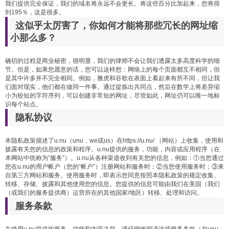
我们提供完全保证，我们的域名将永远不会更长。将这些百分比加起来，您将得
到195％，这是很多。
这似乎太厉害了，你如何才能将那些冗长的网址缩
小那么多？
确切的过程是商业秘密，很明显，我们的律师不会让我们透露太多高度科学的细
节。但是，如果您愿意的话，您可以这样想：网络上的每个页面都互不相同，但
是其中许多并不完全相同。例如，雅虎和谷歌在表面上看起来有所不同，但让我
们面对现实，他们都在做同一件事。通过提炼出共同点，然后在数学上将差异缩
小为较短的字符序列，可以创建非常短的网址，尽管如此，网址仍可以唯一地标
识每个站点。
隐私协议
本隐私政策描述了u.nu（unu，we或us）在https://u.nu/ （网站）上收集，使用和
披露有关您的信息的政策和程序。u.nu提供的服务，功能，内容或应用程序（在
本网站中统称为“服务”）。u.nu从各种渠道收到有关您的信息，例如：①当您通过
您在u.nu的用户帐户（您的“帐户”）注册网站和服务时；②当您使用服务时；③来
自第三方网站和服务。使用服务时，即表示您同意按照本隐私政策的规定收集、
转移、存储、披露和其他使用您的信息。您提供的信息可能由我们在美国（我们
（或我们的服务提供商）运营所在的其他国家/地区）转移、处理和访问。
服务条款