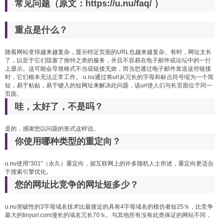
常见问题（原文：https://u.nu/faq/ ）
重点是什么？
随着网站变得越来越复杂，显示特定页面的URL也越来越复杂。有时，网址太长
了，以至于它们阻塞了推特之类的服务，并且不容易在电子邮件或论坛中的一行
上显示。这可能会导致格式不当或链接无效，而当您通过电子邮件发送这些链接
时，它们根本无法正常工作。 u.nu通过将url从冗长的字母和标点符号缩为一个简
短，易于粘贴，易于键入的短网址来解决此问题，该url使人们与长页面位于同一
页面。
哇，太好了，不是吗？
是的，感谢您以问题的形式这样说。
你使用哪种类型的重定向？
u.nu使用“301”（永久）重定向，据互联网上的许多随机人士所述，重定向更适合
于搜索引擎优化。
您的网址比竞争的网址短多少？
u.nu突破性的3字母域名技术比最接近的具有4字母域名的模仿者短25％，比竞争
最大的tinyurl.com漫长的域名冗长70％。与其他所有没有此类保证的网站不同，