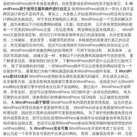
虽然WordPress软件本身是免费的，但您需要域名和Web托管才能安装它。
2. W
ordPress易于使用主题和插件进行自定义
使用WordPress的很大一部分人既不是
网页设计师也不是程序员。 事实上，大多数人开始使用WordPress而没有任何设
计网站的先验知识。 对于非技术娴熟的人来说，WordPress是一个完美的解决方
案，因为有数以千计的免费网站模板（主题）供您选择。 几乎所有类型的网站都
有一个完美的WordPress主题 （无论是博客，商业网站还是在线商店）。 WordP
ress主题很容易定制，因为它们中的很多都带有自己的选项面板，允许您更改颜
色，上传徽标， 更改背景 ，创建漂亮的滑块，并根据您的需要进行真正的自定
义，而无需编写任何代码。 您还可以使用插件为WordPress网站添加自定义功
能。WordPress插件就像您网站的应用程序，可用于添加分析 ， 联系表单 ， 会
员区等高级功能。 就像主题一样，有数以千计的免费和高级插件可供您使用。 要
了解更多信息，请参阅我们的文章， 了解WordPress插件是什么以及它们如何工
作。 除了添加额外的功能，一些WordPress插件可以让您将您的网站转变为一个
全新的平台。 看看我们为每个网站挑选的基本WordPress插件专家。
3. WordPr
ess是SEO友好
WordPress使用标准合规性高质量代码编写，并生成语义标记。
在非极客方面，这使谷歌和其他搜索引擎喜欢WordPress。 这就是为什么WordPr
ess网站在搜索引擎中的排名往往高于其他网站。 通过设计，WordPress开箱即
用，非常友好。 您还可以使用WordPress SEO插件进一步优化您的网站。 有关
完整的分步说明，请参阅我们的终极WordPress SEO指南，以正确优化您的网
站。
4. WordPress易于管理
WordPress带有内置的更新管理系统。 这允许您从
WordPress管理仪表板中更新插件和主题。 WordPress还会在有新版WordPress
时通知您，因此您只需单击按钮即可更新您的网站。 为了保护您的数据免受任何
意外或黑客攻击，您可以轻松使用WordPress备份插件自动创建备份并将其安全
地存储在远程位置。 您还可以使用WordPress移动应用程序随时随地管理您的W
ordPress网站。
5. WordPress安全可靠
WordPress在开发时考虑了安全性，它
被认为是一个非常安全可靠的平台来运行网站。 然而，就像现实世界一样，互联