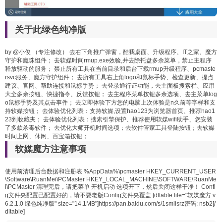
关于此绿色纯净版
by @小俊 （专注修改） 去右下角推广弹窗，酷我桌面、升级程序、IT之家、魔方
守护和魔珠组件； 去软媒时间rmup.exe效验,并去除托盘多余菜单，禁止主程序
释放驱动的服务； 禁止所有工具在当前目录和后台下载rmup升级程序、pcmaste
rsvc服务、魔方守护组件； 去所有工具右上角logo和鼠标手势、检查更新、提点
建议、官网、帮助连接和鼠标手势； 去登录通行证功能，去主面板搜索栏、应用
大全多余按钮、快捷指令、反馈按钮； 去主程序菜单按钮多余选项、去主菜单log
o鼠标手势及其点击事件； 去立即体验下方您的电脑上次体验是n久前等字样和支
持软媒按钮； 去体验优化列表：支持软媒,设置hao123为浏览器首页、推荐hao1
23到收藏夹； 去体验优化列表：搜索引擎保护、推荐使用软媒wifi助手、您安装
了多款杀毒软件； 去优化大师开机时间选项；去软件管家工具登陆按钮；去软媒
时间上网、休闲、百宝箱按钮；
软媒魔方注意事项
使用前清理后台数据和注册表 %AppData%\pcmaster HKEY_CURRENT_USER
\Software\RuanMei\PCMaster HKEY_LOCAL_MACHINE\SOFTWARE\RuanMe
i\PCMaster 清理完后，请把菜单 开机启动 选项开下，然后关闭这样干净！ Confi
g文件夹配置已配置好的，请不要老版Config文件夹覆盖 [dltable file="软媒魔方 v
6.2.1.0 绿色纯净版" size="14.1MB"]
https://pan.baidu.com/s/1smlisrz
密码: nsb2[/
dltable]