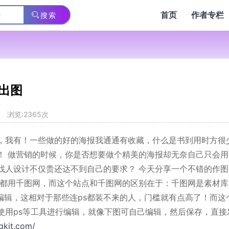
首页
作者专栏
搜索
出图
浏览:2365次
，我有！一些做的好的海报我通通有收藏，什么是书到用时方很
！ 做营销的时候，你是否想要做个精美的海报却无奈自己只会用
找人设计不仅贵还达不到自己的要求？ 今天分享一个不错的作图
人都用千图网，而这个站点和千图网的区别在于：千图网是素材库
能编辑，这相对于那些连ps都装不来的人，门槛就有点高了！而这
使用ps等工具进行编辑，就像下图可自己编辑，然后保存，直接
gkit.com/