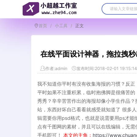
首页
/
小工具
/
正文
在线平面设计神器，拖拉拽秒
作者:admin
发布时间:2018-02-01 19:15:14
我不知道你平时有没有收集海报的习惯？反正
平时如果不注重积累，临时抱佛脚是很痛苦的
秀秀？辛辛苦苦作出的海报却像小学生作品？
站，东西好坏自己看看就感受就知道了 很多
辑需要你用psd格式，也就是说需要用ps才
点有千图网的素材，并且可以在线编辑，无需
手机即可！
本文的主角：
https://www.chuan