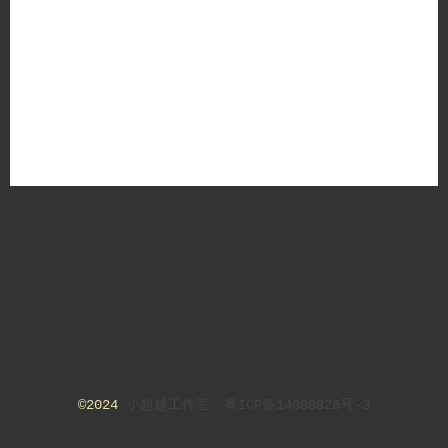
 ©2024 
小超越工作室
粤ICP备14088826号-3