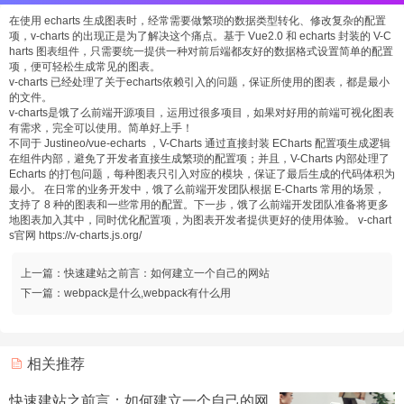
在使用 echarts 生成图表时，经常需要做繁琐的数据类型转化、修改复杂的配置
项，v-charts 的出现正是为了解决这个痛点。基于 Vue2.0 和 echarts 封装的 V-C
harts 图表组件，只需要统一提供一种对前后端都友好的数据格式设置简单的配置
项，便可轻松生成常见的图表。
v-charts 已经处理了关于echarts依赖引入的问题，保证所使用的图表，都是最小
的文件。
v-charts是饿了么前端开源项目，运用过很多项目，如果对好用的前端可视化图表
有需求，完全可以使用。简单好上手！
不同于 Justineo/vue-echarts ，V-Charts 通过直接封装 ECharts 配置项生成逻辑
在组件内部，避免了开发者直接生成繁琐的配置项；并且，V-Charts 内部处理了
Echarts 的打包问题，每种图表只引入对应的模块，保证了最后生成的代码体积为
最小。 在日常的业务开发中，饿了么前端开发团队根据 E-Charts 常用的场景，
支持了 8 种的图表和一些常用的配置。下一步，饿了么前端开发团队准备将更多
地图表加入其中，同时优化配置项，为图表开发者提供更好的使用体验。 v-chart
s官网 https://v-charts.js.org/
上一篇：
快速建站之前言：如何建立一个自己的网站
下一篇：
webpack是什么,webpack有什么用
相关推荐
快速建站之前言：如何建立一个自己的网