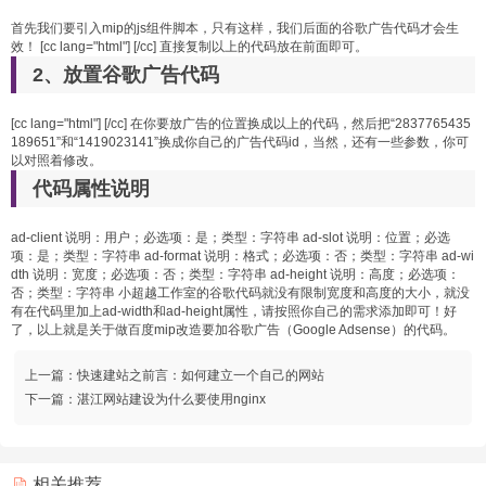
首先我们要引入mip的js组件脚本，只有这样，我们后面的谷歌广告代码才会生
效！ [cc lang="html"]
[/cc] 直接复制以上的代码放在前面即可。
2、放置谷歌广告代码
[cc lang="html"]
[/cc] 在你要放广告的位置换成以上的代码，然后把“2837765435
189651”和“1419023141”换成你自己的广告代码id，当然，还有一些参数，你可
以对照着修改。
代码属性说明
ad-client 说明：用户；必选项：是；类型：字符串 ad-slot 说明：位置；必选
项：是；类型：字符串 ad-format 说明：格式；必选项：否；类型：字符串 ad-wi
dth 说明：宽度；必选项：否；类型：字符串 ad-height 说明：高度；必选项：
否；类型：字符串 小超越工作室的谷歌代码就没有限制宽度和高度的大小，就没
有在代码里加上ad-width和ad-height属性，请按照你自己的需求添加即可！好
了，以上就是关于做百度mip改造要加谷歌广告（Google Adsense）的代码。
上一篇：
快速建站之前言：如何建立一个自己的网站
下一篇：
湛江网站建设为什么要使用nginx
相关推荐