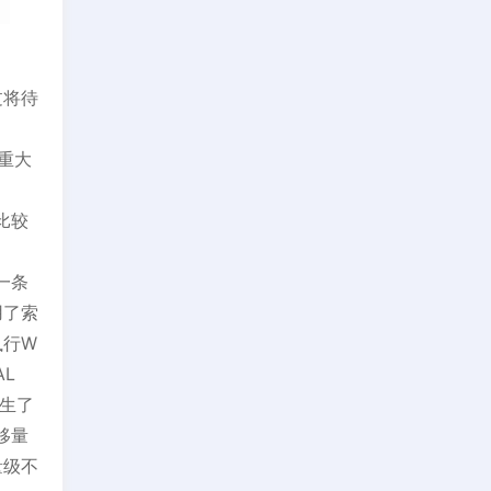
过将待
的重大
，比较
一条
用了索
执行W
AL
发生了
移量
量级不