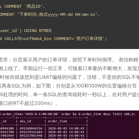
mb4 COLLATE=utf8mb4_bin COMMENT='用户订单详情';
个需求：分页展示用户的订单详情，按照下单时间倒序。 表结构精
测上线了。早期运行一切正常，可随着订单量的不断增大，发现
候你就该想到是LIMIT偏移的问题了，没错，不是你的SQL不
以两条SQL为例，如下图，分别是从100和100W的位置偏移分页
和处理的时间，单一条SQL的查询就耗时一秒以上，在对用户提
口的RT不超过200ms）。