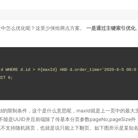
开发中怎么优化呢？这里少侠给两点方案。
一是通过主键索引优化
 d WHERE d.id > #{maxId} AND d.order_time>'2020-8-5 00:0
MIT 6;
d的限制条件，这个是什么意思呢，maxId就是上一页中的最大主
UUID并且前端除了传基本分页参数pageNo,pageSize外
方式不支持随机跳页，也就是说只能上下翻页。如下图所示是某知