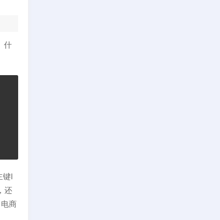
。什
键I
，还
名电商