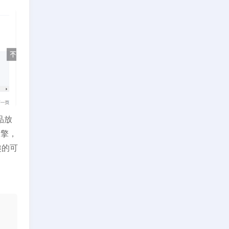
品放
引擎，
趣的可