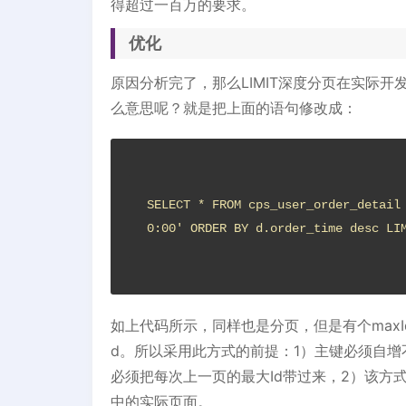
得超过一百万的要求。
优化
原因分析完了，那么LIMIT深度分页在实际
么意思呢？就是把上面的语句修改成：
SELECT * FROM cps_user_order_detail
0:00' ORDER BY d.order_time desc LI
如上代码所示，同样也是分页，但是有个maxI
d。所以采用此方式的前提：1）主键必须自增不能是
必须把每次上一页的最大Id带过来，2）该
中的实际页面。