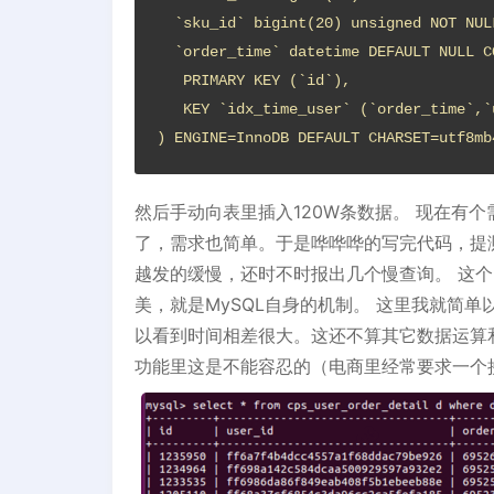
  `sku_id` bigint(20) unsigned NOT NULL COMMENT '商品ID',

  `order_time` datetime DEFAULT NULL COMMENT '下单时间,格式yyyy-MM-dd HH:mm:ss',

   PRIMARY KEY (`id`),

   KEY `idx_time_user` (`order_time`,`user_id`) USING BTREE

) ENGINE=InnoDB DEFAULT CHARSET=utf8
然后手动向表里插入120W条数据。 现在有
了，需求也简单。于是哗哗哗的写完代码，提
越发的缓慢，还时不时报出几个慢查询。 这个时
美，就是MySQL自身的机制。 这里我就简单
以看到时间相差很大。这还不算其它数据运算
功能里这是不能容忍的（电商里经常要求一个接