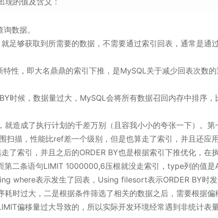
能出现的值及含义：
表查询数据。
访问索引就足够获取到所需要的数据，不需要通过索引回表，通常是通
6版本后加入的新特性，即大名鼎鼎的索引下推，是MySQL关于减少回表次数
ORDER BY时候，数据量过大，MySQL会将所有数据召回内存中排序
，就造成了执行计划的千差万别（且容我小小的夸张一下）。第
ge，表示范围扫描，性能比ref差一个级别，但是也算走了索引，并且还应
走了索引，并且之后的ORDER BY也是根据索引下推优化，在
条语句LIMIT 1000000,6压根就没走索引，type列的值是
 where表示发生了回表，Using filesort表示ORDER BY时
序耗时过大，二是根据条件筛选了相关的数据之后，需要根据偏
IMIT偏移量过大导致的，所以实际开发环境经常遇到非统计表