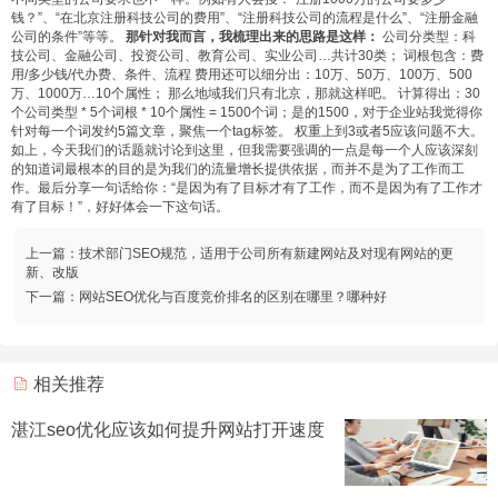
钱？”、“在北京注册科技公司的费用”、“注册科技公司的流程是什么”、“注册金融
公司的条件”等等。
那针对我而言，我梳理出来的思路是这样：
公司分类型：科
技公司、金融公司、投资公司、教育公司、实业公司…共计30类； 词根包含：费
用/多少钱/代办费、条件、流程 费用还可以细分出：10万、50万、100万、500
万、1000万…10个属性； 那么地域我们只有北京，那就这样吧。 计算得出：30
个公司类型 * 5个词根 * 10个属性 = 1500个词；是的1500，对于企业站我觉得你
针对每一个词发约5篇文章，聚焦一个tag标签。 权重上到3或者5应该问题不大。
如上，今天我们的话题就讨论到这里，但我需要强调的一点是每一个人应该深刻
的知道词最根本的目的是为我们的流量增长提供依据，而并不是为了工作而工
作。最后分享一句话给你：“是因为有了目标才有了工作，而不是因为有了工作才
有了目标！”，好好体会一下这句话。
上一篇：
技术部门SEO规范，适用于公司所有新建网站及对现有网站的更
新、改版
下一篇：
网站SEO优化与百度竞价排名的区别在哪里？哪种好
相关推荐
湛江seo优化应该如何提升网站打开速度