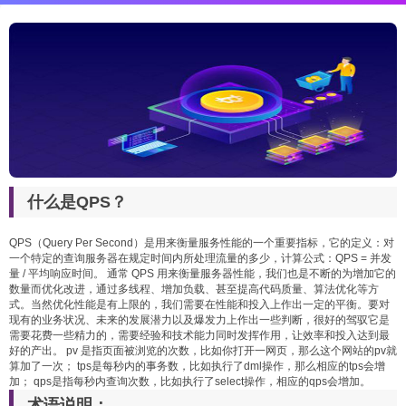
什么是QPS？
QPS（Query Per Second）是用来衡量服务性能的一个重要指标，它的定义：对
一个特定的查询服务器在规定时间内所处理流量的多少，计算公式：QPS = 并发
量 / 平均响应时间。 通常 QPS 用来衡量服务器性能，我们也是不断的为增加它的
数量而优化改进，通过多线程、增加负载、甚至提高代码质量、算法优化等方
式。当然优化性能是有上限的，我们需要在性能和投入上作出一定的平衡。要对
现有的业务状况、未来的发展潜力以及爆发力上作出一些判断，很好的驾驭它是
需要花费一些精力的，需要经验和技术能力同时发挥作用，让效率和投入达到最
好的产出。 pv 是指页面被浏览的次数，比如你打开一网页，那么这个网站的pv就
算加了一次； tps是每秒内的事务数，比如执行了dml操作，那么相应的tps会增
加； qps是指每秒内查询次数，比如执行了select操作，相应的qps会增加。
术语说明：