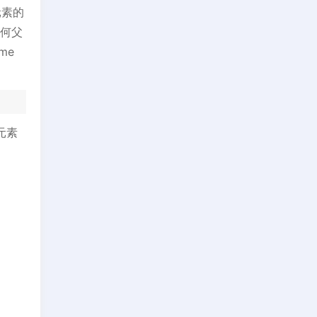
元素的
任何父
me
根元素