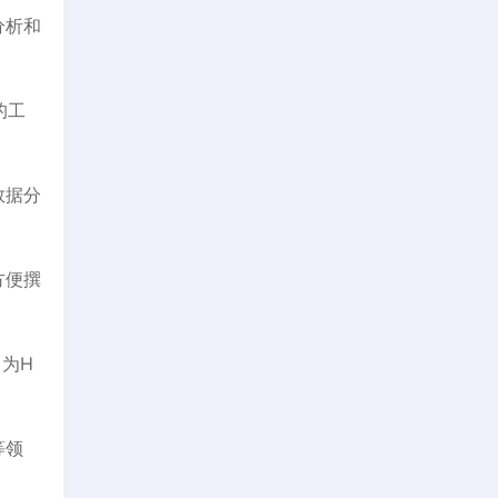
分析和
的工
数据分
方便撰
出为H
等领