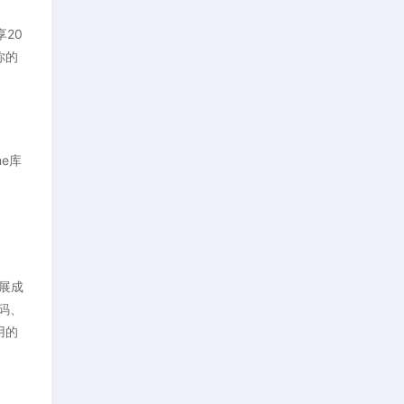
20
你的
me库
发展成
码、
用的