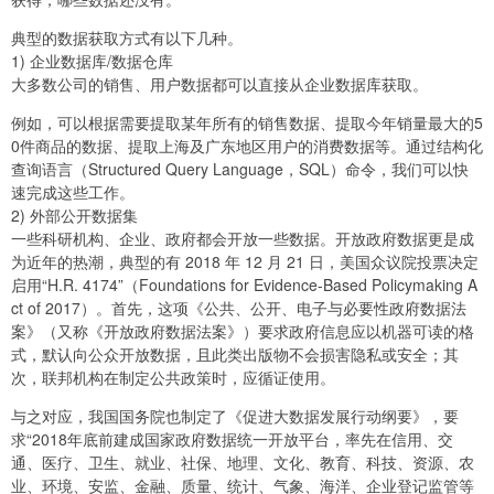
典型的数据获取方式有以下几种。
1) 企业数据库/数据仓库
大多数公司的销售、用户数据都可以直接从企业数据库获取。
例如，可以根据需要提取某年所有的销售数据、提取今年销量最大的5
0件商品的数据、提取上海及广东地区用户的消费数据等。通过结构化
查询语言（Structured Query Language，SQL）命令，我们可以快
速完成这些工作。
2) 外部公开数据集
一些科研机构、企业、政府都会开放一些数据。开放政府数据更是成
为近年的热潮，典型的有 2018 年 12 月 21 日，美国众议院投票决定
启用“H.R. 4174”（Foundations for Evidence-Based Policymaking A
ct of 2017）。首先，这项《公共、公开、电子与必要性政府数据法
案》（又称《开放政府数据法案》）要求政府信息应以机器可读的格
式，默认向公众开放数据，且此类出版物不会损害隐私或安全；其
次，联邦机构在制定公共政策时，应循证使用。
与之对应，我国国务院也制定了《促进大数据发展行动纲要》，要
求“2018年底前建成国家政府数据统一开放平台，率先在信用、交
通、医疗、卫生、就业、社保、地理、文化、教育、科技、资源、农
业、环境、安监、金融、质量、统计、气象、海洋、企业登记监管等